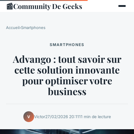
📰
Community De Geeks
Accueil
›
Smartphones
SMARTPHONES
Advango : tout savoir sur
cette solution innovante
pour optimiser votre
business
Victor
27/02/2026 20:11
11 min de lecture
V