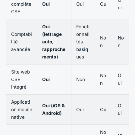
O
complète
Oui
Oui
Oui
ui
CSE
Oui
Foncti
Comptabi
(lettrage
onnali
No
No
lité
auto,
tés
n
n
avancée
rapproche
basiq
ments)
ues
Site web
No
O
CSE
Oui
Non
n
ui
intégré
Applicati
Oui (iOS &
O
on mobile
Oui
Oui
Android)
ui
native
No