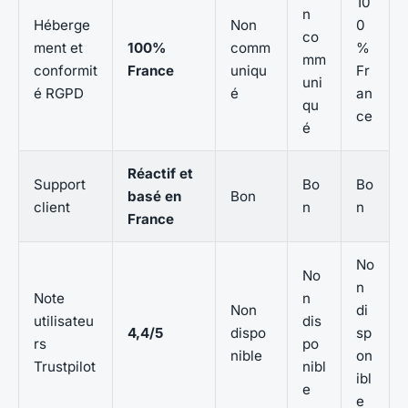
10
n
Héberge
Non
0
co
ment et
100%
comm
%
mm
conformit
France
uniqu
Fr
uni
é RGPD
é
an
qu
ce
é
Réactif et
Support
Bo
Bo
basé en
Bon
client
n
n
France
No
No
n
Note
n
Non
di
utilisateu
dis
4,4/5
dispo
sp
rs
po
nible
on
Trustpilot
nibl
ibl
e
e