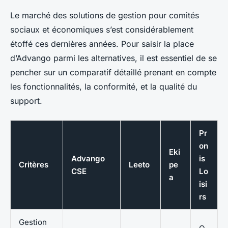
Le marché des solutions de gestion pour comités
sociaux et économiques s’est considérablement
étoffé ces dernières années. Pour saisir la place
d’Advango parmi les alternatives, il est essentiel de se
pencher sur un comparatif détaillé prenant en compte
les fonctionnalités, la conformité, et la qualité du
support.
Pr
on
Eki
Advango
is
Critères
Leeto
pe
CSE
Lo
a
isi
rs
Gestion