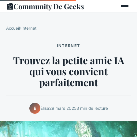
📰
Community De Geeks
Accueil
›
Internet
INTERNET
Trouvez la petite amie IA
qui vous convient
parfaitement
Élisa
29 mars 2025
3 min de lecture
É